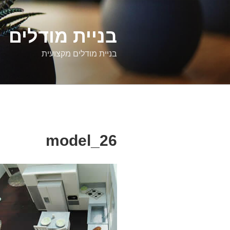
דילוג
לתוכן
בניית מודלים
בניית מודלים מקצועית
model_26